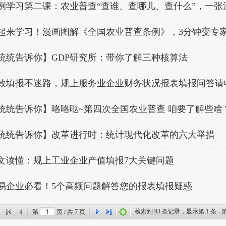
例学习第二课：农业普查“查谁、查哪儿、查什么”，一张
起来学习！漫画图解《全国农业普查条例》，3分钟变专
统统告诉你】GDP研究所：带你了解三种核算法
效填报不迷路，规上服务业企业财务状况报表填报问答请
统统告诉你】咯咯哒~第四次全国农业普查 咱要了解些啥
统统告诉你】改革进行时：统计现代化改革的六大举措
文读懂：规上工业企业产值填报7大关键问题
易企业必看！5个高频问题解答您的报表填报疑惑
检索到
93
条记录，显示第
1
条 - 
第
页 / 共
7
页