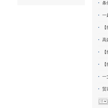
条
一
【
高
【
【
一
贸