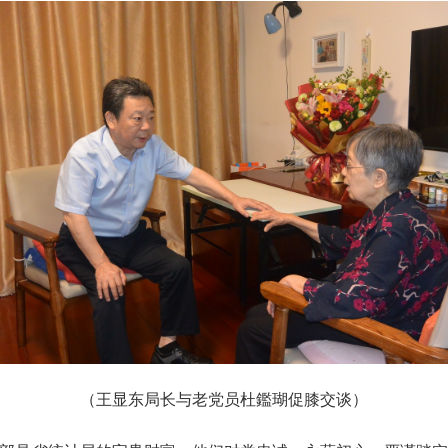
（王显东局长与老党员杜鑑瑚促膝交谈）