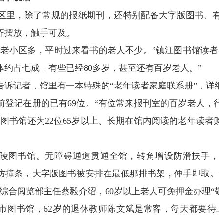
区里，除了常规的报纸期刊，还特别配备大字版图书、
齐摆放，触手可及。
围老小区多，平时过来看书的老人不少。”镇江图书馆读者
约占七成，有些已经80多岁，甚至还有百岁老人。”
告诉记者，馆里有一本特殊的“老年读者家庭联系册”，详
前登记在册的已有69位。“有位常来报刊室的百岁老人，
图书馆还为22位65岁以上、长期在馆内阅读的老年读
陵图书馆。无障碍通道贯通全馆，转角增设防滑扶手
防撞条，大字版图书被安排在最低那排书架，伸手即取。
综合阅览部主任蔡毅介绍，60岁以上老人可免押金办理“
市图书馆，62岁的退休教师陈文斌是常客，每天都要待