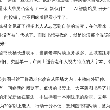
休大爷吴佰金有了一位“新伙伴”——AI智能馆员“开开
幕上的按钮，也不用眯着眼看小字了。
陈盛文见证了很多老人从忐忑到自信的转变，在他看来
并没有被时代抛下。而图书馆要做的，就是扮演那个温暖的
米”
秘书长杨长进表示，当前老年阅读服务城乡、区域差距
籍陈旧、类型单一，市面上适合老年人视力特点的大字本、
公共图书馆正将适老化改造从围墙之内，主动向外延伸。
有一间崭新的阅览室。低矮的书架上，大字版图书整齐
岁的朱光新坐在窗边，手里捧着一本刚送来的杂志。去年
为70岁以上老人，行动十分不便，想到图书馆阅读，甚